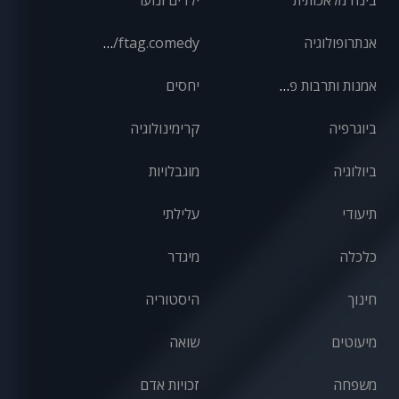
בינה מלאכותית
ילדים ונוער
אנתרופולוגיה
front/ftag.comedy
אמנות ותרבות פופולרית
יחסים
ביוגרפיה
קרימינולוגיה
ביולוגיה
מוגבלויות
תיעודי
עלילתי
כלכלה
מיגדר
חינוך
היסטוריה
מיעוטים
שואה
משפחה
זכויות אדם