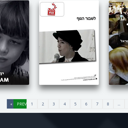
»
1
2
3
4
5
6
7
8
...