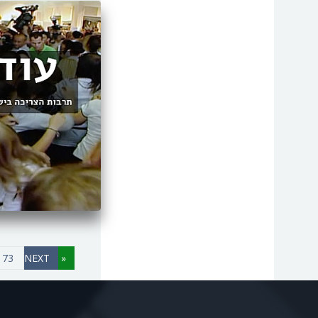
טכנולוגיה
front/ftag.thriller
מאבק צבאי
נשים
זואולוגיה
73
«