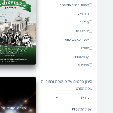
אמנות ותרבות פופולרית
ביוגרפיה
ביולוגיה
ילדים ונוער
front/ftag.comedy
יחסים
קרימינולוגיה
מוגבלויות
תיעודי
סינון סרטים על פי שפה וכתוביות
כלכלה
שפת הסרט
חינוך
מיעוטים
משפחה
שפת הכתוביות