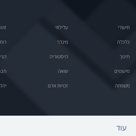
תיעודי
עלילתי
זהו
כלכלה
מיגדר
רוחנ
חינוך
היסטוריה
הגי
מיעוטים
שואה
חבר
משפחה
זכויות אדם
יהד
עוד