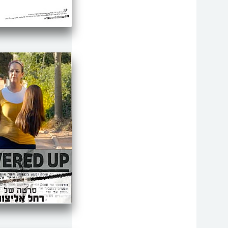
רפואה
מוסיקה
פילוסופיה
פיסיקה
פוליטי ואקטואלי
קתדרה
פסיכולוגיה
דת
מדע
הגיל השלשי
צדק חברתי
צרכים מיוחדים
ספורט