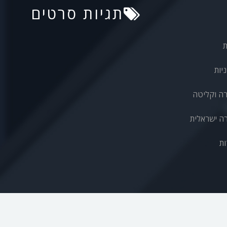
תגיות סרטים
ת
יות
רה וקליטה
ה ישראלית
ות