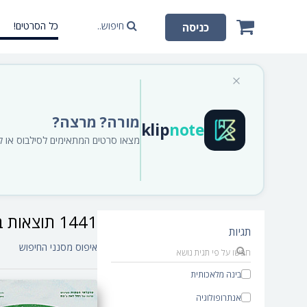
חיפוש..
כל הסרטים!
כניסה
מורה? מרצה?
klip
note
מצאו סרטים המתאימים לסילבוס או לתו
1441 תוצאות ב סרטים‎
תגיות
איפוס מסנני החיפוש
בינה מלאכותית
אנתרופולוגיה