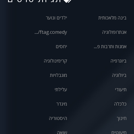
בינה מלאכותית
ילדים ונוער
אנתרופולוגיה
front/ftag.comedy
אמנות ותרבות פופולרית
יחסים
ביוגרפיה
קרימינולוגיה
ביולוגיה
מוגבלויות
תיעודי
עלילתי
כלכלה
מיגדר
חינוך
היסטוריה
מיעוטים
שואה