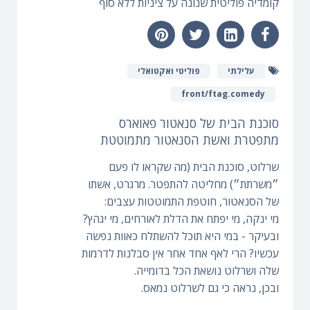
קומדיה פוליטית שנונה על ציניות ללא סוף
עלילתי
פוליטי ואקטואלי
front/ftag.comedy
סוכנת הבית של סנאטור פאוארס
מתפטרת ואשת הסנאטור מתמוטטת
שרלוט, סוכנת הבית (מה שקראו לו פעם
״משרתת״) מחליטה להתפטר. מרגרט, אשתו
של הסנאטור, חוטפת התמוטטות עצבים:
מי ינקה, מי יפתח את הדלת לאורחים, מי יגהץ?
ובעיקר - במי היא תוכל להשתלח כאוות נפשה
עכשיו? הרי לאף אחד אחר אין סבלנות לדרמות
שלה ושרלוט נושאת הכל בדומייה.
ובכן, נראה כי גם לשרלוט נמאס.