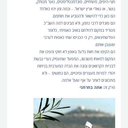
חצי-היפים, משיחיים, פונדמנטליסטים, נוער מנותק,
נושר, או גואלי ארץ ישראל. - וכמה זמן יהיו כאלה?
הם כאן כדי להישאר ולהטביע את חותמם.
הם סוגדים לרבי נחמן, ולא מבינים למה השב"כ
מטריד במקום להילחם באויב האמיתי, כלומר
הפלשתינאים, רק כי הכניסו שתי כאפות לערבי
שעצבן אותם.
הם הקימו את חוות גלעד באופן לא חוקי והפכו את
המקום למאחז משגשג, המפעל שמעסיק נערי גבעות
לבניית הקרוואנים ובונה את הגדה המערבית בניחוח
יהודי. למרות מעצרים ופינויים, הם נחושים - ולא
מתכוונים לוותר על אף שעל אדמה.
פרק זה:
אתה בחרתני