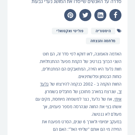
סדרה על האנשים שייסדו את המושג נערי גבעות
היסטוריה
פוליטי ואקטואלי
מלחמה והנצחה
האדמה והאמונה, לאו דווקא לפי סדר זה, הם חוט
השני הכרוך בנרטיב של הקמת מפעל ההתנחלויות.
חוות גלעד היא הזירה, המתאבקים הם המתנחלים,
כוחות הבטחון ופלשתינאים.
החוות הוקמה ב - 2002 כנקמה להירצחו של
גלעד
זר
, שנרצח במארב מתוכנן של מחבלים בשומרון.
איתי
, אח של גלעד, נצר למשפחה מיוחסת, מקים עם
אשתו בצי את החווה שנהרסה מספר פעמים, אך
מעולם לא ננטשה.
במעקב יומיומי ולאורך 6 שנים, הסרט מפענח את
החידה מי הם אותם "שליחי האל": האם הם