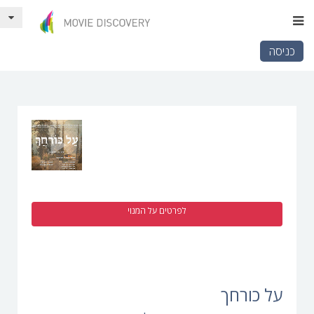
כניסה
לפרטים על המנוי
על כורחך