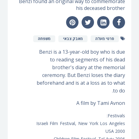
Benzi found an original way to commemorate
his deceased brother
סרטי מעלה
מאבק צבאי
משפחה
Benzi is a 13-year-old boy who is due
to reading segments of his dead
brother's diary at the memorial
ceremony. But Benzi loses the diary
beforehand and is at a loss as to what
to do.
A film by Tami Avnon
Festivals:
Israeli Film Festival, New York Los Angeles
USA 2000
Children Film Festival, Tel Aviv 2006