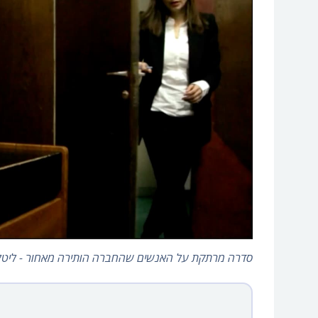
סדרה מרתקת על האנשים שהחברה הותירה מאחור - ליטל א