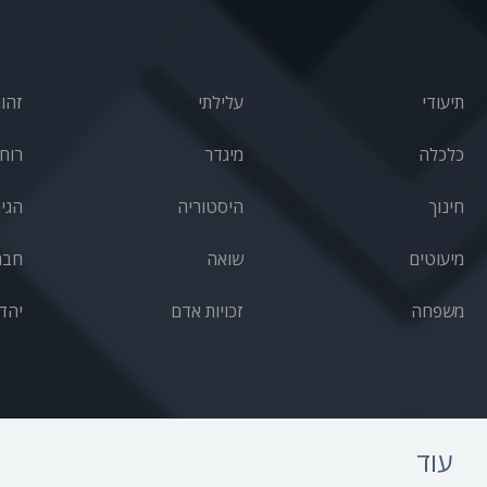
תיעודי
עלילתי
זהו
כלכלה
מיגדר
רוחנ
חינוך
היסטוריה
הגי
מיעוטים
שואה
חבר
משפחה
זכויות אדם
יהד
עוד