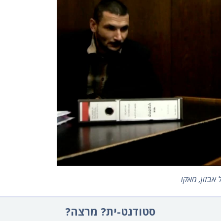
בזון, מאקו
סטודנט-ית? מרצה?