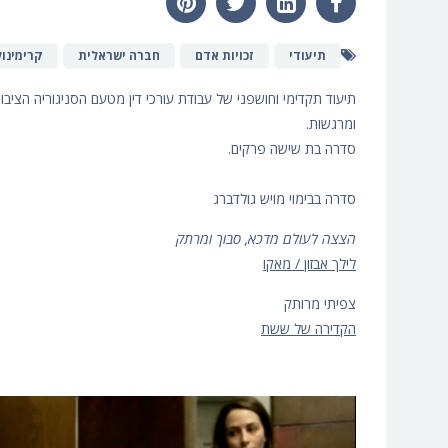
תיעודי
זכויות אדם
חברה ישראלית
קרימינול
תיעוד תקדימי וחושפני של עבודת עורכי דין מטעם הסניגוריה הציב
ומרגשות.
סדרה בת שישה פרקים.
סדרה בבימוי מויש גולדברג
הצצה לעולם מדכא, סבוך ומרתק
לילך אבזון / מאקו
צפיתי מרותק
הקדירה של ששת