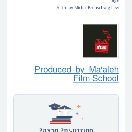
age.
A film by Michal Brunschwig Levi
Produced by Ma'ale
h
Film School
סטודנט-ית? מרצה?