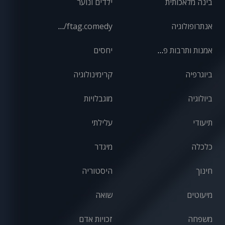
בינה מלאכותית
ילדים ונוער
אנתרופולוגיה
front/ftag.comedy
אמנות ותרבות פופולרית
יחסים
ביוגרפיה
קרימינולוגיה
ביולוגיה
מוגבלויות
תיעודי
עלילתי
כלכלה
מיגדר
חינוך
היסטוריה
מיעוטים
שואה
משפחה
זכויות אדם