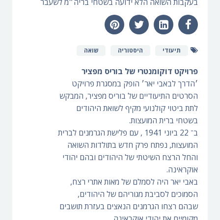
בעקבות השואה הלא ידועה בשטחי בריה״מ לשעבר
תיעודי
היסטוריה
שואה
פרויקט דוקומנטרי של בוריס מפציר
׳הדרך לבאבי יאר׳ הופק במסגרת פרויקט
הסרטים התיעודיים של בוריס מפציר, המבקש
לתת ביטוי קולנועי מקיף לשואת היהודים
בשטחי ברית המועצות.
ב־ 22 ביוני 1941 , עם פלישת הגרמנים לברית
המועצות, נפתח פרק חדש בתולדות השואה
והחל הרצח השיטתי של היהודים ובהם יהודי
אוקראינה.
באבי יאר היה לסמלם של מאות אתרי רצח,
הסמוכים לסביבת מגוריהם של היהודים,
שבהם רצחו הגרמנים הנאצים בעזרת תושבים
מקומיים את יהודי אוקראינה.