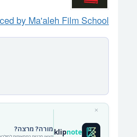
ced by Ma'ale
h
Film School
מורה? מרצה?
klip
note
מצאו סרטים המתאימים לסילבוס א