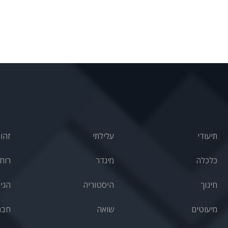
תיעודי
עלילתי
זהו
כלכלה
מיגדר
רוחנ
חינוך
היסטוריה
הגי
מיעוטים
שואה
חבר