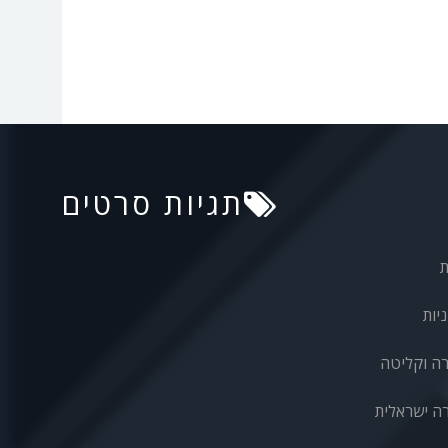
תגיות סרטים
ת
יות
רה וקליטה
ה ישראלית